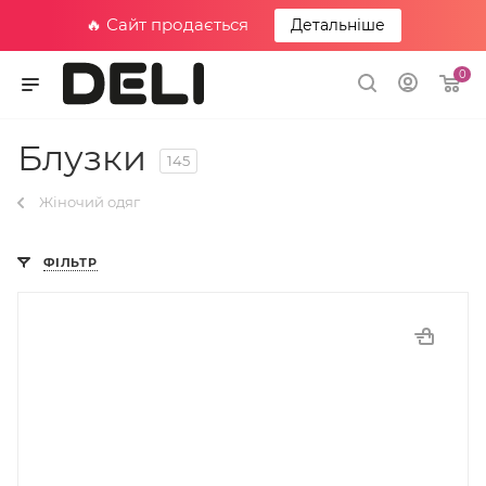
🔥 Сайт продається
Детальніше
0
Блузки
145
Жіночий одяг
ФІЛЬТР