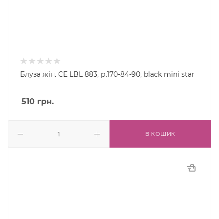
Блуза жін. CE LBL 883, р.170-84-90, black mini star
510
грн.
В КОШИК