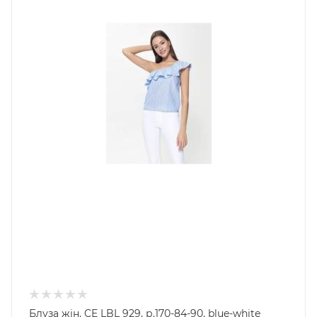
Блуза жін. CE LBL 929, р.170-84-90, blue-white