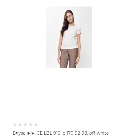
Блуза жін. CE LBL 916, р.170-92-98, off-white