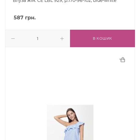
Блуза жін. CE LBL 929, р.170-96-102, blue-white
587
грн.
В КОШИК