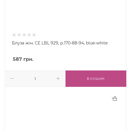
Блуза жін. CE LBL 929, р.170-88-94, blue-white
587
грн.
В КОШИК