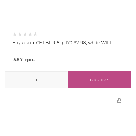
Блуза жін. CE LBL 918, р.170-92-98, white WIFI
587
грн.
В КОШИК