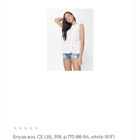
Блуза жін. CE LBL 918, р.170-88-94, white WIFI