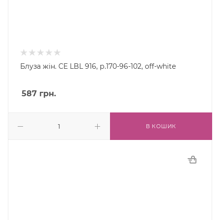
Блуза жін. CE LBL 916, р.170-96-102, off-white
587
грн.
В КОШИК