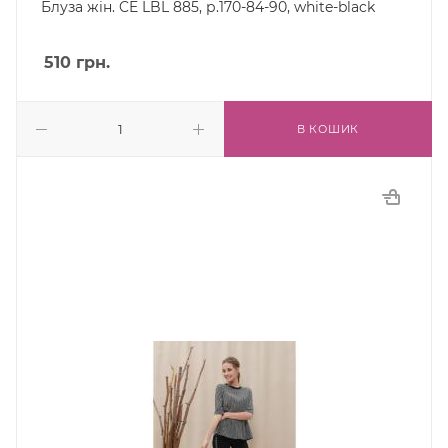
Блуза жін. CE LBL 885, р.170-84-90, white-black
510
грн.
В КОШИК