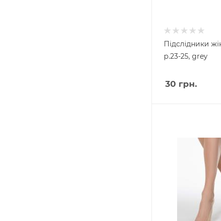
Підслідники жін.
р.23-25, grey
30
грн.