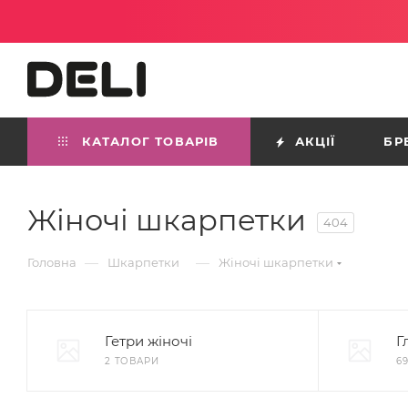
КАТАЛОГ ТОВАРІВ
АКЦІЇ
БР
Жіночі шкарпетки
404
—
—
Головна
Шкарпетки
Жіночі шкарпетки
Гетри жіночі
Г
2 ТОВАРИ
6