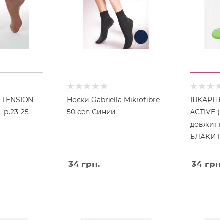
. TENSION
Носки Gabriella Mikrofibre
ШКАРПЕ
 р.23-25,
50 den Синий
ACTIVE 
довжини)
БЛАКИ
34
грн.
34
грн