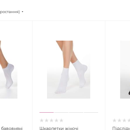
зростання)
 бавовняні
Шкарпетки жіночі
Підслідн