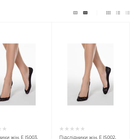
ики жін. E IS003,
Підслідники жін. E IS002,