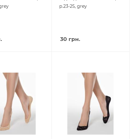
 grey
р.23-25, grey
.
30
грн.