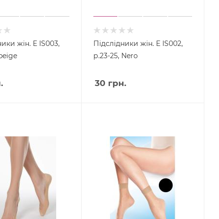
ики жін. E IS003,
Підслідники жін. E IS002,
 beige
р.23-25, Nero
.
30
грн.