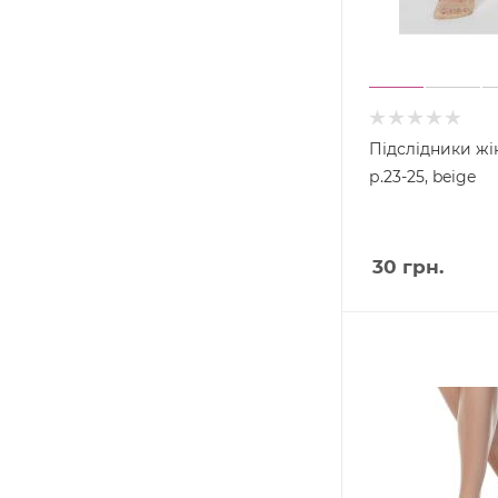
Підслідники жін
р.23-25, beige
30
грн.