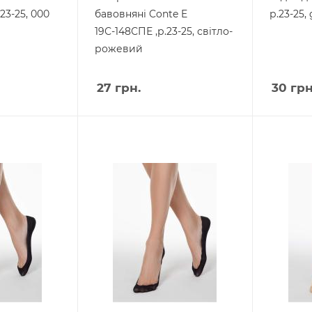
23-25, 000
бавовняні Conte E
р.23-25,
19С-148СПЕ ,р.23-25, світло-
рожевий
27
грн.
30
грн