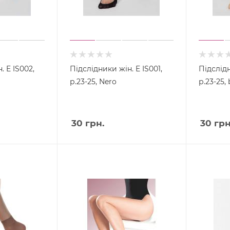
. E IS002,
Підслідники жін. E IS001,
Підслідн
р.23-25, Nero
р.23-25,
30
грн.
30
грн