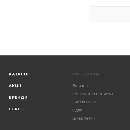
КАТАЛОГ
КАТЕГОРИИ
АКЦІЇ
Білизна
Колготки та панчохи
БРЕНДИ
Купальники
СТАТТІ
Одяг
Шкарпетки