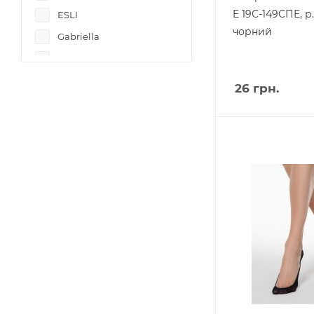
E 19С-149СПЕ, р.
ESLI
чорний
Gabriella
БПШК
ЧОБОТ
26
грн.