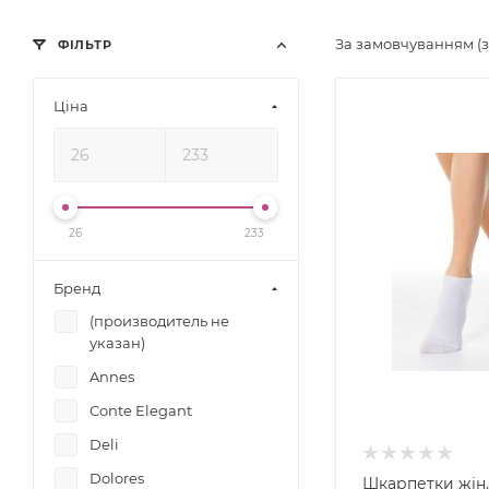
За замовчуванням (
ФІЛЬТР
Ціна
26
233
Бренд
(производитель не
указан)
Annes
Conte Elegant
Deli
Dolores
Шкарпетки жін.