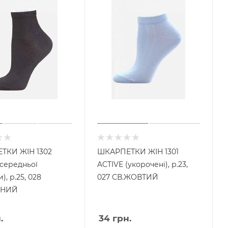
ТКИ ЖІН 1302
ШКАРПЕТКИ ЖІН 1301
(середньої
ACTIVE (укорочені), р.23,
, р.25, 028
027 СВ.ЖОВТИЙ
ТНИЙ
.
34
грн.