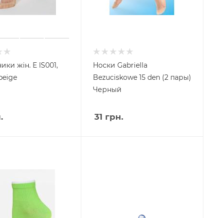
ики жін. E IS001,
Носки Gabriella
 beige
Bezuciskowe 15 den (2 пары)
Черный
.
31
грн.