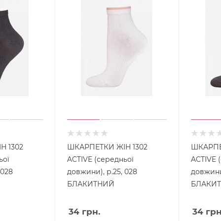
Н 1302
ШКАРПЕТКИ ЖІН 1302
ШКАРПЕ
ьої
ACTIVE (середньої
ACTIVE 
 028
довжини), р.25, 028
довжини)
БЛАКИТНИЙ
БЛАКИ
34
грн.
34
грн