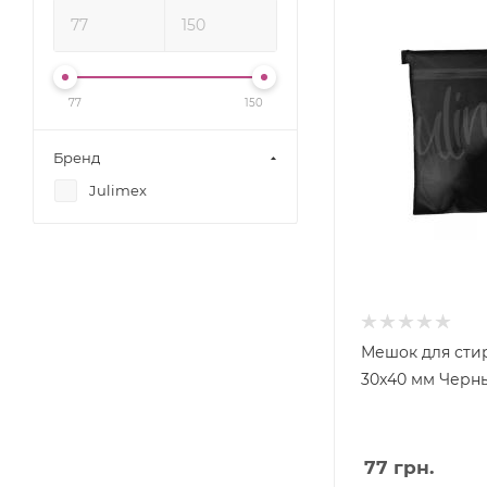
77
150
Бренд
Julimex
Мешок для стир
30x40 мм Черн
77
грн.