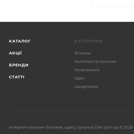
КАТАЛОГ
КАТЕГОРИИ
АКЦІЇ
Білизна
Колготки та панчохи
БРЕНДИ
Купальники
СТАТТІ
Одяг
Шкарпетки
Інтернет-магазин білизни, одягу, сумочок Deli.com.ua © 2026