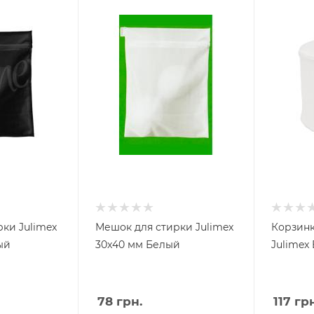
ки Julimex
Мешок для стирки Julimex
Корзинк
ый
30x40 мм Белый
Julimex
78
грн.
117
грн