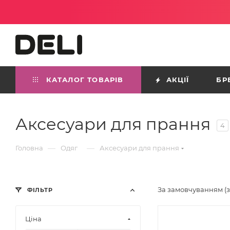
КАТАЛОГ ТОВАРІВ
АКЦІЇ
БР
Аксесуари для прання
4
—
—
Головна
Одяг
Аксесуари для прання
За замовчуванням (
ФІЛЬТР
Ціна