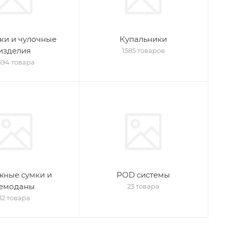
ки и чулочные
Купальники
изделия
1585 товаров
594 товара
жные сумки и
POD системы
емоданы
23 товара
32 товара