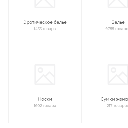
Эротическое белье
Белье
1433 товара
9755 товар
Носки
Сумки женс
1602 товара
217 товаро