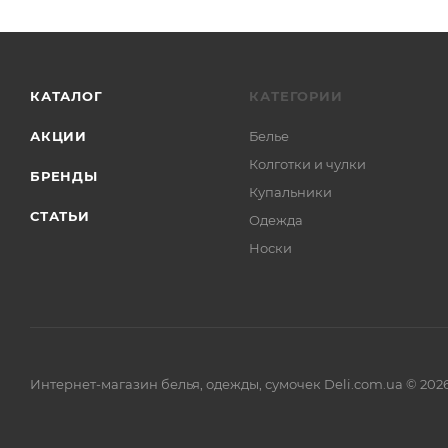
КАТАЛОГ
КАТЕГОРИИ
АКЦИИ
Белье
Колготки и чулки
БРЕНДЫ
Купальники
СТАТЬИ
Одежда
Носки
Интернет-магазин белья, одежды, сумочек Deli.com.ua © 202