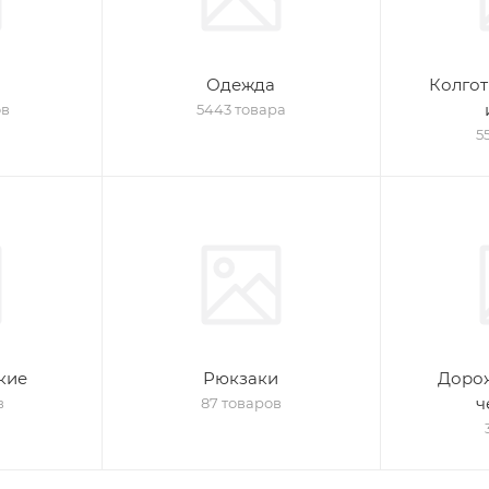
Одежда
Колгот
ов
5443 товара
5
кие
Рюкзаки
Доро
ч
в
87 товаров