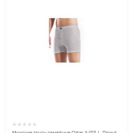
Мужские трусы семейные Oztas A-1113, L, Принт