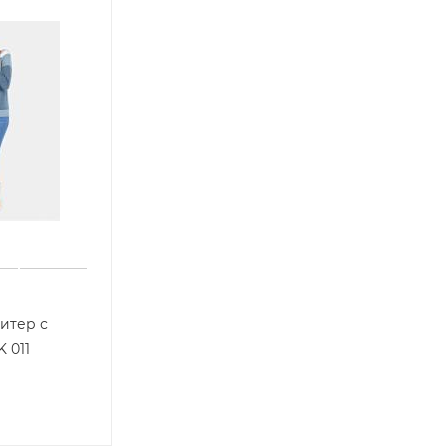
итер с
 011