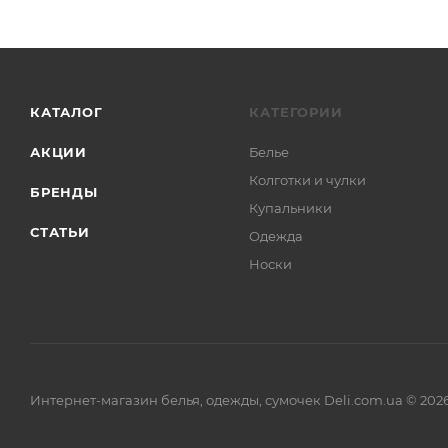
КАТАЛОГ
КАТЕГОРИИ
АКЦИИ
Белье
Колготки и чулки
БРЕНДЫ
Купальники
СТАТЬИ
Одежда
Носки
Интернет-магазин белья, одежды, сумочек Deli.com.ua © 202