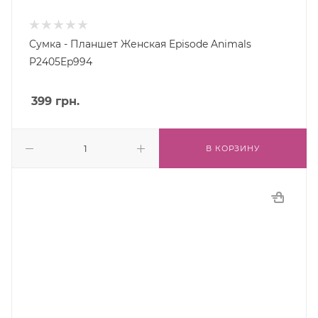
Сумка - Планшет Женская Episode Animals
P2405Ep994
399
грн.
В КОРЗИНУ