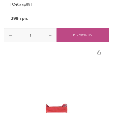
P2405Ep991
399
грн.
В КОРЗИНУ