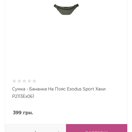
Сумка - Бананка На Пояс Exodus Sport Хаки
P2113Ex061
399
грн.