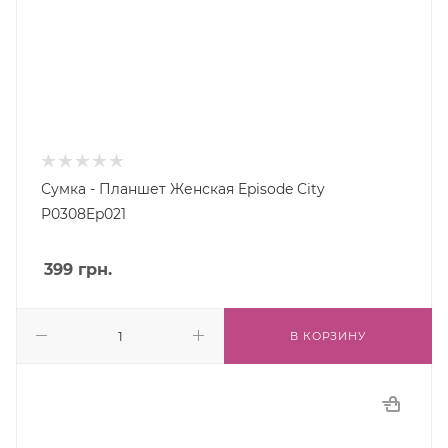
Сумка - Планшет Женская Episode City
P0308Ep021
399
грн.
В КОРЗИНУ