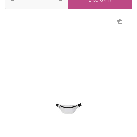
В КОРЗИНУ