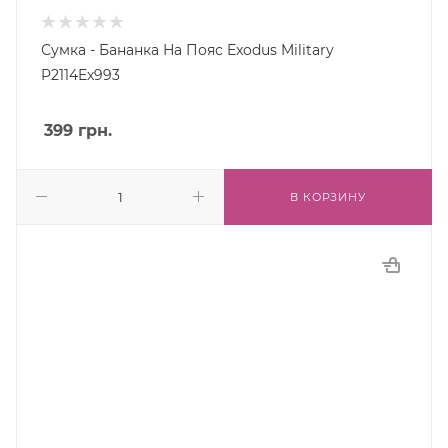
Сумка - Бананка На Пояс Exodus Military
P2114Ex993
399
грн.
В КОРЗИНУ