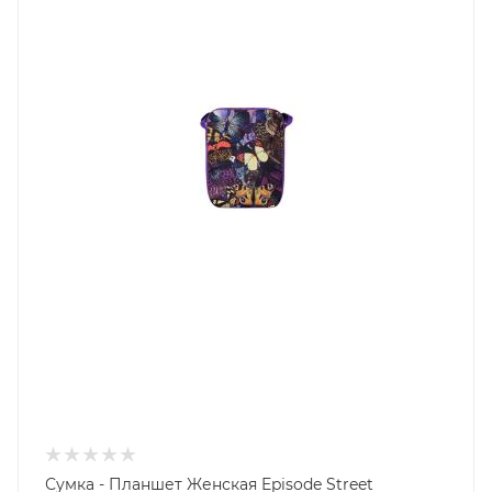
Сумка - Планшет Женская Episode Street