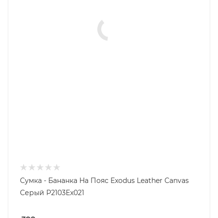
Сумка - Бананка На Пояс Exodus Leather Canvas
Серый P2103Ex021