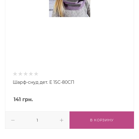
Шарф-снуд дет. E 15С-80СП
141
грн.
В КОРЗИНУ