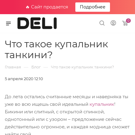
🔥 Сайт продается
Подробнее
0
Что такое купальник
танкини?
—
—
Главная
Блог
Что такое купальник танкини?
5 апреля 2020 12:10
До лета остались считанные месяцы и наверняка ты
уже во всю ищешь свой идеальный
купальник
!
Бикини или слитный, с открытой спинкой,
однотонный или с узором – предложение сейчас
действительно огромное, и каждая модница сможет
найти свой.