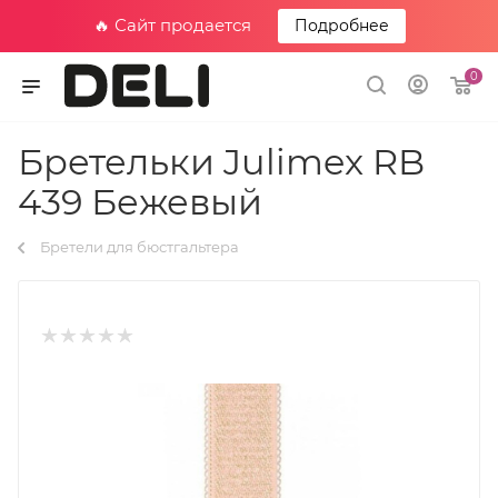
🔥 Сайт продается
Подробнее
0
Бретельки Julimex RB
439 Бежевый
Бретели для бюстгальтера