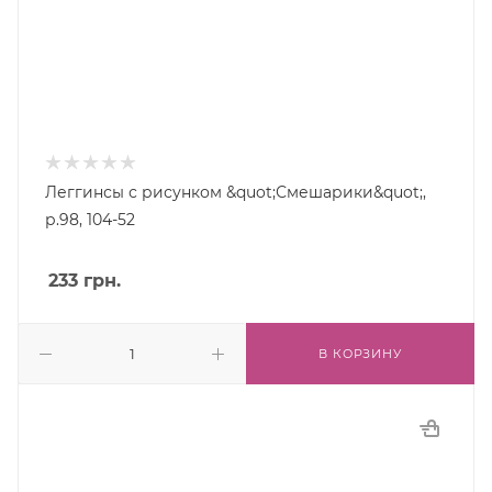
Леггинсы с рисунком &quot;Смешарики&quot;,
р.98, 104-52
233
грн.
В КОРЗИНУ