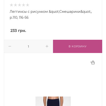
Леггинсы с рисунком &quot;Смешарики&quot;,
р.110, 116-56
233
грн.
В КОРЗИНУ