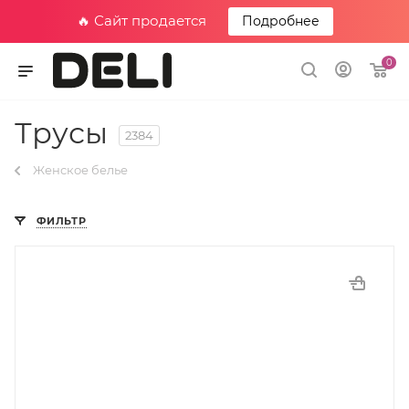
🔥 Сайт продается
Подробнее
0
Трусы
2384
Женское белье
ФИЛЬТР