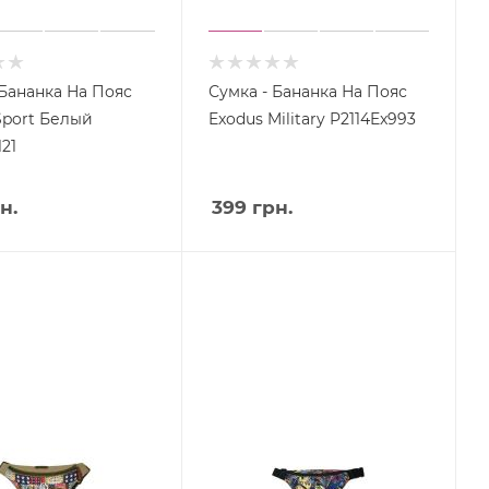
 Бананка На Пояс
Сумка - Бананка На Пояс
Sport Белый
Exodus Military P2114Ex993
121
н.
399
грн.