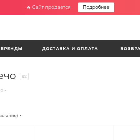
🔥 Сайт продается
Подробнее
БРЕНДЫ
ДОСТАВКА И ОПЛАТА
ВОЗВРА
ечо
92
чо
астание)