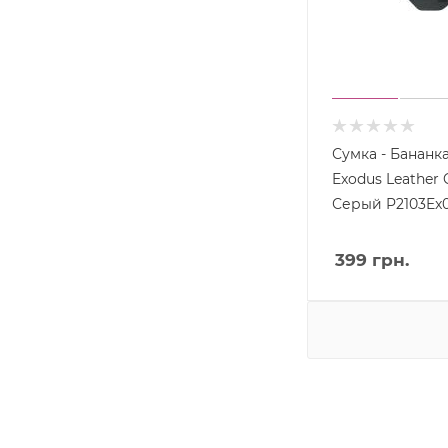
Сумка - Бананк
Exodus Leather Canvas
Серый P2103Ex0
399
грн.