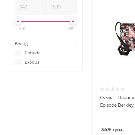
349
1 599
Бренд
Episode
Exodus
Сумка - Планш
Episode Berkley 
349
грн.