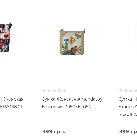
ет Женская
Сумка Женская Amandatoy
Сумка -
E16S018.01
Бежевый P0503Ep05.2
Exodus 
P0201Ex0
399
грн.
399
гр