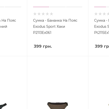
а На Пояс
Сумка - Бананка На Пояс
Сумка -
иний
Exodus Sport Хаки
Exodus 
P2113Ex061
Pt2115Ex
399
грн.
399
гр