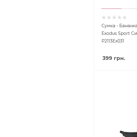
Сумка - Бананк
Exodus Sport С
P2113Ex031
399
грн.