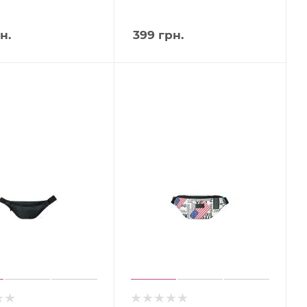
н.
399
грн.