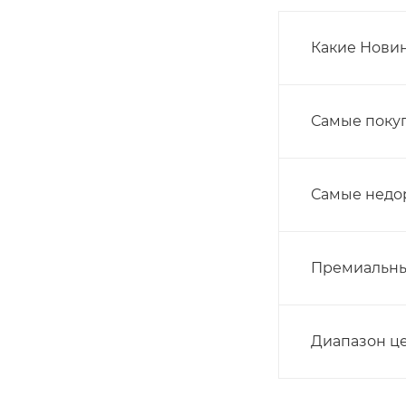
Какие Новин
Самые покуп
Самые недор
Премиальные
Диапазон ц