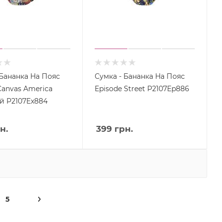
 Бананка На Пояс
Сумка - Бананка На Пояс
Canvas America
Episode Street P2107Ep886
й P2107Ex884
н.
399
грн.
5